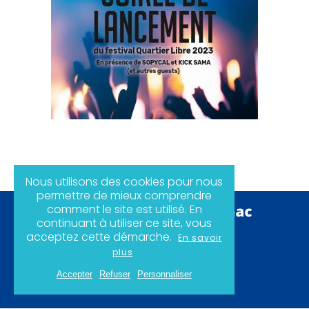
Nous utilisons des cookies pour nous
permettre de mieux comprendre
comment le site est utilisé. En
continuant à utiliser ce site, vous
acceptez cette démarche.
En savoir
Politique de confidentialité
plus
Mentions légales
Plan du site
Accepter
Refuser
Personnaliser
Instagram