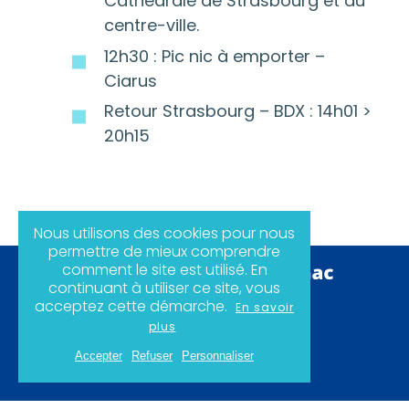
Cathédrale de Strasbourg et du
centre-ville.
12h30 : Pic nic à emporter –
Ciarus
Retour Strasbourg – BDX : 14h01 >
20h15
Nous utilisons des cookies pour nous
permettre de mieux comprendre
comment le site est utilisé. En
continuant à utiliser ce site, vous
acceptez cette démarche.
En savoir
Politique de confidentialité
plus
Mentions légales
Plan du site
Accepter
Refuser
Personnaliser
Instagram