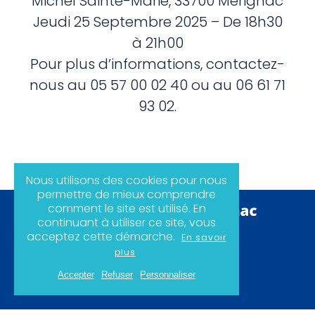
Michel Sainte-Marie, 33700 Mérignac
Jeudi 25 Septembre 2025 – De 18h30
à 21h00
Pour plus d’informations, contactez-
nous au 05 57 00 02 40 ou au 06 61 71
93 02.
Nous utilisons des cookies pour nous
permettre de mieux comprendre
comment le site est utilisé. En
continuant à utiliser ce site, vous
acceptez cette démarche.
En savoir
Politique de confidentialité
plus
Mentions légales
Plan du site
Accepter
Refuser
Personnaliser
Instagram