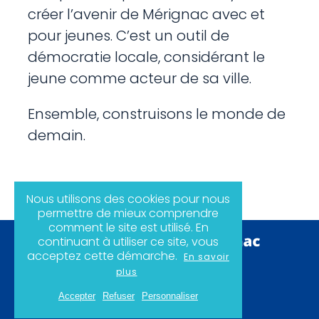
créer l’avenir de Mérignac avec et
pour jeunes. C’est un outil de
démocratie locale, considérant le
jeune comme acteur de sa ville.
Ensemble, construisons le monde de
demain.
Nous utilisons des cookies pour nous
permettre de mieux comprendre
comment le site est utilisé. En
continuant à utiliser ce site, vous
acceptez cette démarche.
En savoir
plus
Politique de confidentialité
Mentions légales
Accepter
Refuser
Personnaliser
Plan du site
Instagram