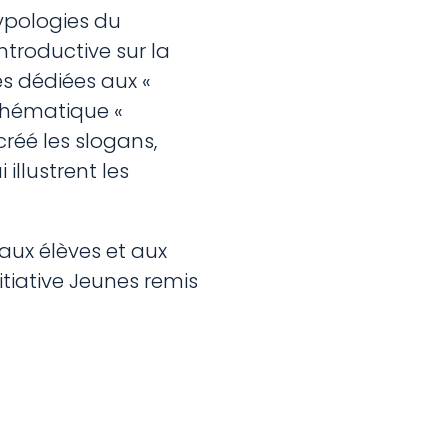
typologies du
ntroductive sur la
es dédiées aux «
 thématique «
créé les slogans,
illustrent les
 aux élèves et aux
nitiative Jeunes remis