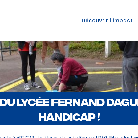
Découvrir l'impact
 DU LYCÉE FERNAND DAGU
HANDICAP !
ojets
>
ARTICAP : les élèves du lycée Fernand DAGUIN rendent vis