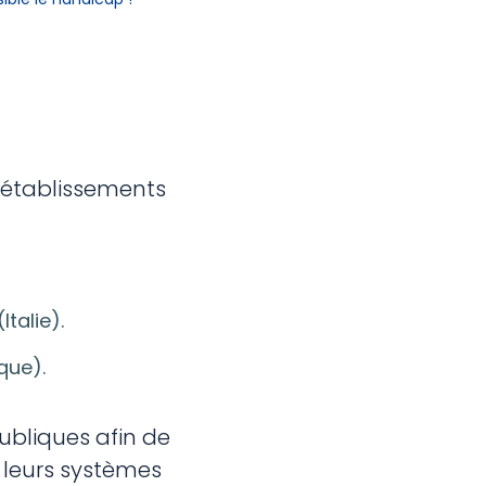
s établissements
talie).
que).
ubliques afin de
e leurs systèmes