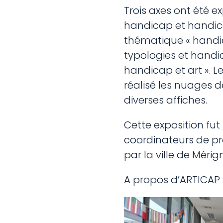
Trois axes ont été e
handicap et handica
thématique « handica
typologies et handi
handicap et art ». L
réalisé les nuages de
diverses affiches.
Cette exposition fut
coordinateurs de proj
par la ville de Méri
A propos d’ARTICAP 