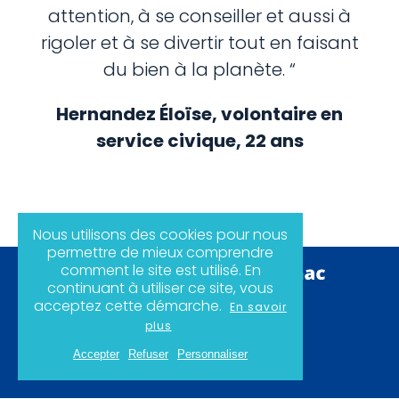
attention, à se conseiller et aussi à
rigoler et à se divertir tout en faisant
du bien à la planète. “
Hernandez Éloïse, volontaire en
service civique, 22 ans
Nous utilisons des cookies pour nous
permettre de mieux comprendre
comment le site est utilisé. En
continuant à utiliser ce site, vous
acceptez cette démarche.
En savoir
Politique de confidentialité
plus
Mentions légales
Plan du site
Accepter
Refuser
Personnaliser
Instagram